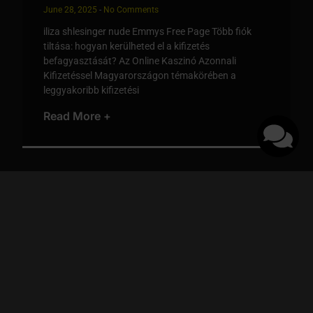
June 28, 2025
No Comments
iliza shlesinger nude Emmys Free Page Több fiók
tiltása: hogyan kerülheted el a kifizetés
befagyasztását? Az Online Kaszinó Azonnali
Kifizetéssel Magyarországon témakörében a
leggyakoribb kifizetési
Read More +
Najlepsze recenzje kasyna
Mostbet Casino – sprawdź teraz!
June 19, 2025
No Comments
Mostbet Casino to renomowane kasyno online,
które oferuje szeroki wybór najlepszych gier
kasynowych dla swoich graczy. Dzięki doskonałej
grafice, płynnej rozgrywce i atrakcyjnym bonusom,