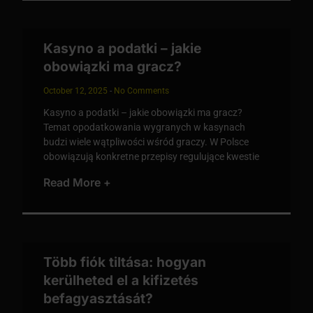
Kasyno a podatki – jakie
obowiązki ma gracz?
October 12, 2025
No Comments
Kasyno a podatki – jakie obowiązki ma gracz?
Temat opodatkowania wygranych w kasynach
budzi wiele wątpliwości wśród graczy. W Polsce
obowiązują konkretne przepisy regulujące kwestie
Read More +
Több fiók tiltása: hogyan
kerülheted el a kifizetés
befagyasztását?